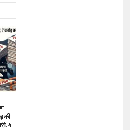
ऋण
ड़ की
ारी, 4