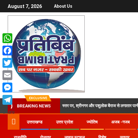
August 7, 2026
About Us
WhatsApp
Facebook
Twitter
Email
Messenger
EXCLUSIVE
ं उफनती गंगा का जल चेतावनी स्तर पर, श्रीनगर और पशुलोक बैराज से लगातार पानी छोड़े जाने से 
BREAKING NEWS
Telegram
Share
उत्तराखण्ड
उत्तर प्रदेश
ज्योतिष
अजब -गजब
राजनीति
रोजगार
लाइफ स्टाइल
विशेष
व्यापार